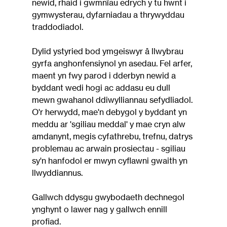
newid, rhaid i gwmnïau edrych y tu hwnt i 
gymwysterau, dyfarniadau a thrywyddau 
traddodiadol.
Dylid ystyried bod ymgeiswyr â llwybrau 
gyrfa anghonfensiynol yn asedau. Fel arfer, 
maent yn fwy parod i dderbyn newid a 
byddant wedi hogi ac addasu eu dull 
mewn gwahanol ddiwylliannau sefydliadol. 
O'r herwydd, mae'n debygol y byddant yn 
meddu ar 'sgiliau meddal' y mae cryn alw 
amdanynt, megis cyfathrebu, trefnu, datrys 
problemau ac arwain prosiectau - sgiliau 
sy'n hanfodol er mwyn cyflawni gwaith yn 
llwyddiannus.
Gallwch ddysgu gwybodaeth dechnegol 
ynghynt o lawer nag y gallwch ennill 
profiad.