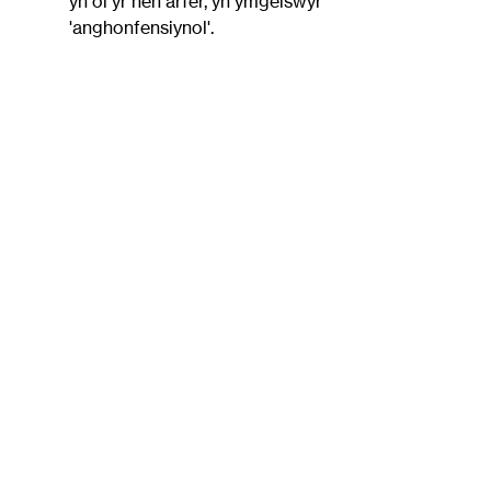
yn ôl yr hen arfer, yn ymgeiswyr 
'anghonfensiynol'.