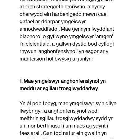
at eich strategaeth recriwtio, a hynny 
oherwydd ein harbenigedd mewn cael 
gafael ar ddarpar ymgeiswyr 
annodweddiadol. Mae gennym lwyddiant 
blaenorol o gyflwyno ymgeiswyr 'amgen' 
i'n cleientiaid, a gallwn dystio bod cyflogi 
rhywun 'anghonfensiynol' yn esgor ar y 
manteision hollbwysig a ganlyn:
1. Mae ymgeiswyr anghonfensiynol yn 
meddu ar sgiliau trosglwyddadwy
Yn ôl pob tebyg, mae ymgeiswyr sy'n dilyn 
llwybr gyrfa anghonfensiynol wedi 
meithrin sgiliau trosglwyddadwy sydd yr 
un mor berthnasol i un maes ag ydynt i 
faes arall. Gan fod natur ein gwaith yn 