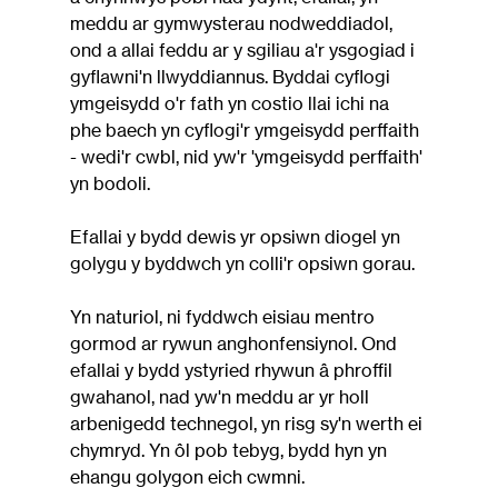
meddu ar gymwysterau nodweddiadol, 
ond a allai feddu ar y sgiliau a'r ysgogiad i 
gyflawni'n llwyddiannus. Byddai cyflogi 
ymgeisydd o'r fath yn costio llai ichi na 
phe baech yn cyflogi'r ymgeisydd perffaith 
- wedi'r cwbl, nid yw'r 'ymgeisydd perffaith' 
yn bodoli.
Efallai y bydd dewis yr opsiwn diogel yn 
golygu y byddwch yn colli'r opsiwn gorau.
Yn naturiol, ni fyddwch eisiau mentro 
gormod ar rywun anghonfensiynol. Ond 
efallai y bydd ystyried rhywun â phroffil 
gwahanol, nad yw'n meddu ar yr holl 
arbenigedd technegol, yn risg sy'n werth ei 
chymryd. Yn ôl pob tebyg, bydd hyn yn 
ehangu golygon eich cwmni.