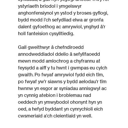
ystyriaeth briodol i ymgeiswyr 
anghonfensiynol yn ystod y broses gyflogi, 
bydd modd i'ch sefydliad elwa ar gronfa 
dalent gyfoethog ac amrywiol, ynghyd â'r 
holl fanteision cysylltiedig.
Gall gweithwyr â chefndiroedd 
annodweddiadol ddelio â sefyllfaoedd 
mewn modd amlochrog a chyfrannu at 
feysydd a aiff y tu hwnt i gwmpas eu cylch 
gwaith. Po fwyaf amrywiol fydd eich tîm, 
po fwyaf yw'r siawns y bydd aelodau'r tîm 
hwnnw yn esgor ar syniadau annisgwyl ac 
yn cynnig atebion i broblemau nad 
oeddech yn ymwybodol ohonynt hyn yn 
oed, a hefyd byddant yn cynrychioli eich 
cwsmeriaid a'ch cleientiaid yn well.