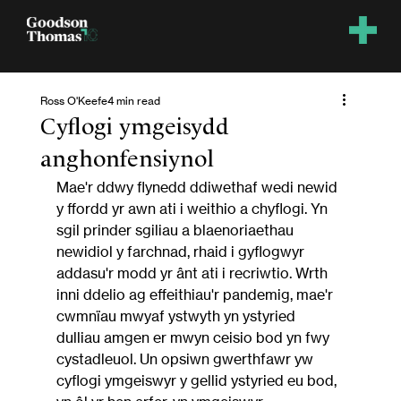
Ross O'Keefe
4 min read
Cyflogi ymgeisydd
anghonfensiynol
Mae'r ddwy flynedd ddiwethaf wedi newid 
y ffordd yr awn ati i weithio a chyflogi. Yn 
sgil prinder sgiliau a blaenoriaethau 
newidiol y farchnad, rhaid i gyflogwyr 
addasu'r modd yr ânt ati i recriwtio. Wrth 
inni ddelio ag effeithiau'r pandemig, mae'r 
cwmnïau mwyaf ystwyth yn ystyried 
dulliau amgen er mwyn ceisio bod yn fwy 
cystadleuol. Un opsiwn gwerthfawr yw 
cyflogi ymgeiswyr y gellid ystyried eu bod, 