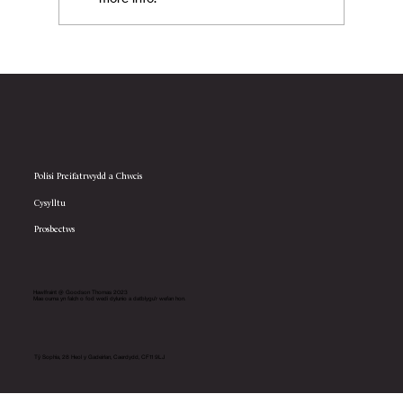
Lansio Gwasanaeth Recriwtio Cymraeg
Newydd
Polisi Preifatrwydd a Chwcis
Cysylltu
Prosbectws
Hawlfraint @ Goodson Thomas 2023
Mae ouma yn falch o fod wedi dylunio a datblygu'r wefan hon.
Tŷ Sophia, 28 Heol y Gadeirlan, Caerdydd, CF11 9LJ