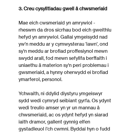
3. Creu cysylltiadau gwell â chwsmeriaid
Mae eich cwsmeriaid yn amrywiol - 
rheswm da dros sicrhau bod eich gweithlu 
hefyd yn amrywiol. Gallai ymgeisydd nad 
yw'n meddu ar y cymwysterau 'iawn', ond 
sy'n meddu ar brofiad proffesiynol mewn 
swydd arall, fod mewn sefyllfa berffaith i 
uniaethu â materion sy'n peri problemau i 
gwsmeriaid, a hynny oherwydd ei brofiad 
ymarferol, personol.
Ychwaith, ni ddylid diystyru ymgeiswyr 
sydd wedi cymryd seibiant gyrfa. Os ydynt 
wedi treulio amser yn yr un mannau â 
chwsmeriaid, ac os ydynt hefyd yn siarad 
iaith dramor, gallent gynnig elfen 
gystadleuol i'ch cwmni. Byddai hyn o fudd 