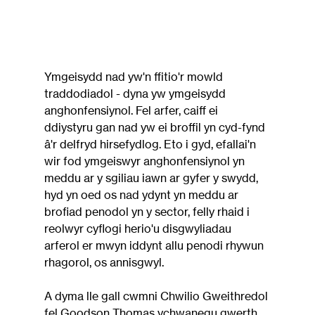
Ymgeisydd nad yw'n ffitio'r mowld 
traddodiadol - dyna yw ymgeisydd 
anghonfensiynol. Fel arfer, caiff ei 
ddiystyru gan nad yw ei broffil yn cyd-fynd 
â'r delfryd hirsefydlog. Eto i gyd, efallai'n 
wir fod ymgeiswyr anghonfensiynol yn 
meddu ar y sgiliau iawn ar gyfer y swydd, 
hyd yn oed os nad ydynt yn meddu ar 
brofiad penodol yn y sector, felly rhaid i 
reolwyr cyflogi herio'u disgwyliadau 
arferol er mwyn iddynt allu penodi rhywun 
rhagorol, os annisgwyl.
A dyma lle gall cwmni Chwilio Gweithredol 
fel Goodson Thomas ychwanegu gwerth 