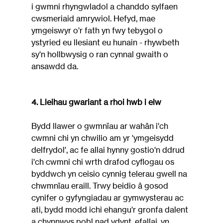
i gwmni rhyngwladol a chanddo sylfaen 
cwsmeriaid amrywiol. Hefyd, mae 
ymgeiswyr o'r fath yn fwy tebygol o 
ystyried eu llesiant eu hunain - rhywbeth 
sy'n hollbwysig o ran cynnal gwaith o 
ansawdd da.
4. Lleihau gwariant a rhoi hwb i elw
Bydd llawer o gwmnïau ar wahân i'ch 
cwmni chi yn chwilio am yr 'ymgeisydd 
delfrydol', ac fe allai hynny gostio'n ddrud 
i'ch cwmni chi wrth drafod cyflogau os 
byddwch yn ceisio cynnig telerau gwell na 
chwmnïau eraill. Trwy beidio â gosod 
cynifer o gyfyngiadau ar gymwysterau ac 
ati, bydd modd ichi ehangu'r gronfa dalent 
a chynnwys pobl nad ydynt, efallai, yn 