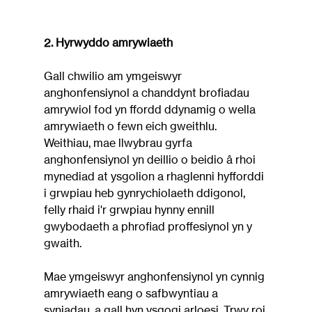
2. Hyrwyddo amrywiaeth
Gall chwilio am ymgeiswyr 
anghonfensiynol a chanddynt brofiadau 
amrywiol fod yn ffordd ddynamig o wella 
amrywiaeth o fewn eich gweithlu. 
Weithiau, mae llwybrau gyrfa 
anghonfensiynol yn deillio o beidio â rhoi 
mynediad at ysgolion a rhaglenni hyfforddi 
i grwpiau heb gynrychiolaeth ddigonol, 
felly rhaid i'r grwpiau hynny ennill 
gwybodaeth a phrofiad proffesiynol yn y 
gwaith.
Mae ymgeiswyr anghonfensiynol yn cynnig 
amrywiaeth eang o safbwyntiau a 
syniadau, a gall hyn ysgogi arloesi. Trwy roi 