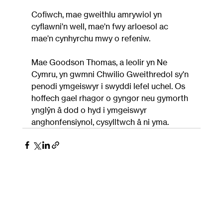
Cofiwch, mae gweithlu amrywiol yn 
cyflawni'n well, mae'n fwy arloesol ac 
mae'n cynhyrchu mwy o refeniw.
Mae Goodson Thomas, a leolir yn Ne 
Cymru, yn gwmni Chwilio Gweithredol sy'n 
penodi ymgeiswyr i swyddi lefel uchel. Os 
hoffech gael rhagor o gyngor neu gymorth 
ynglŷn â dod o hyd i ymgeiswyr 
anghonfensiynol, cysylltwch â ni yma.