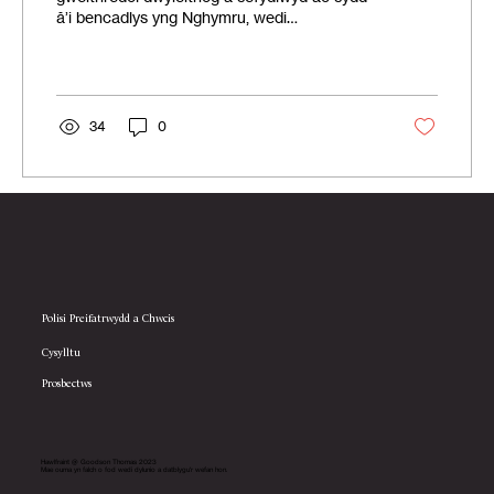
â’i bencadlys yng Nghymru, wedi
trosglwyddo’n swyddogol i...
34
0
Polisi Preifatrwydd a Chwcis
Cysylltu
Prosbectws
Hawlfraint @ Goodson Thomas 2023
Mae ouma yn falch o fod wedi dylunio a datblygu'r wefan hon.