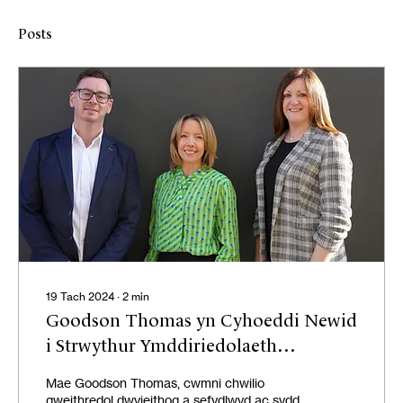
Posts
19 Tach 2024
∙
2
min
Goodson Thomas yn Cyhoeddi Newid
i Strwythur Ymddiriedolaeth
Perchnogaeth Gweithwyr
Mae Goodson Thomas, cwmni chwilio
gweithredol dwyieithog a sefydlwyd ac sydd