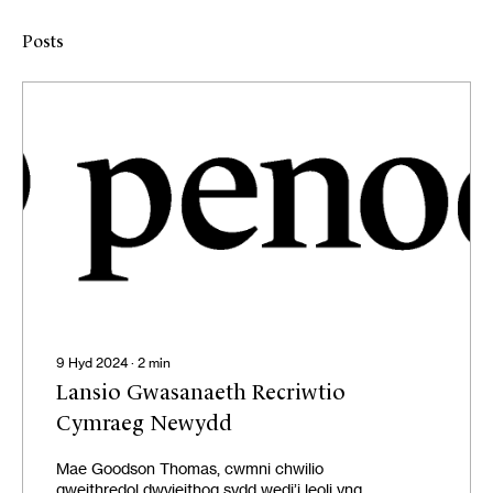
Posts
9 Hyd 2024
∙
2
min
Lansio Gwasanaeth Recriwtio
Cymraeg Newydd
Mae Goodson Thomas, cwmni chwilio
gweithredol dwyieithog sydd wedi’i leoli yng