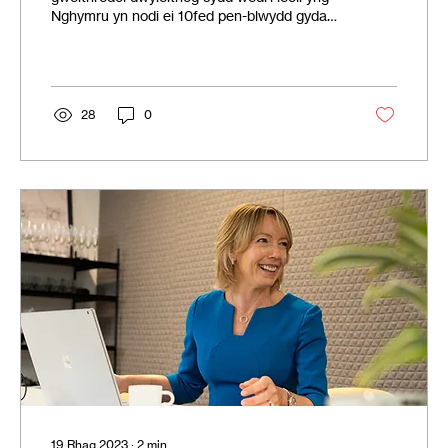
Nghymru yn nodi ei 10fed pen-blwydd gyda
lansiad Penodi ,...
28
0
19 Rhag 2023
∙
2
min