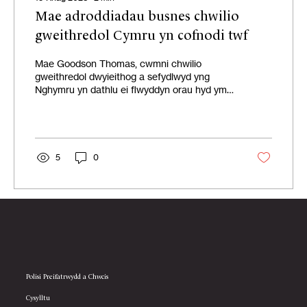
Mae adroddiadau busnes chwilio
gweithredol Cymru yn cofnodi twf
Mae Goodson Thomas, cwmni chwilio
gweithredol dwyieithog a sefydlwyd yng
Nghymru yn dathlu ei flwyddyn orau hyd yma.
Ar ddiwedd mis...
5
0
Polisi Preifatrwydd a Chwcis
Cysylltu